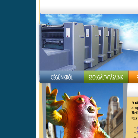
A t
a n
Ref
egy
-
-
-