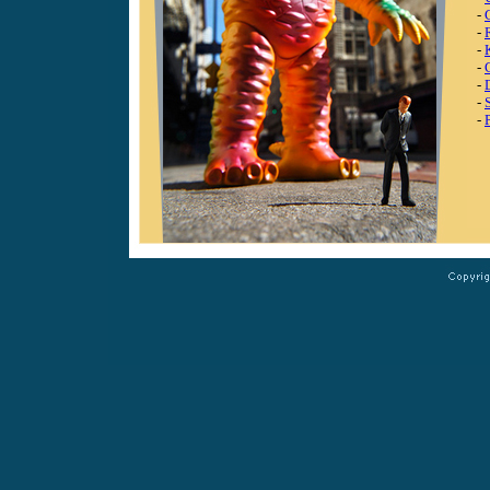
-
-
-
-
-
-
-