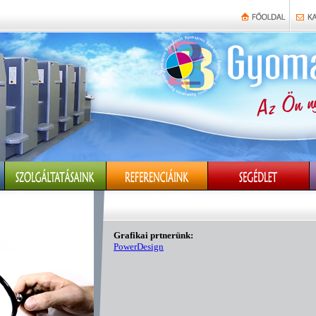
Grafikai prtnerünk:
PowerDesign